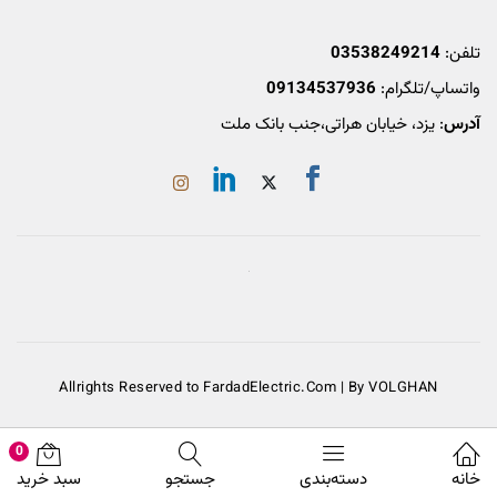
تلفن:
03538249214
واتساپ/تلگرام:
09134537936
آدرس
: یزد، خیابان هراتی،جنب بانک ملت
Allrights Reserved to FardadElectric.Com | By VOLGHAN
0
خانه
دسته‌بندی
جستجو
سبد خرید