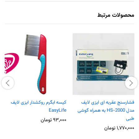
محصولات مرتبط
فشارسنج عقربه ای ایزی لایف
کیسه ابگرم روکشدار ایزی لایف
مدل HS-2000 به همراه گوشی
EasyLife
طبی
۹۳,۰۰۰
تومان
۱,۷۷۰,۰۰۰
تومان