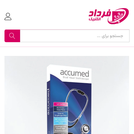
جستجو