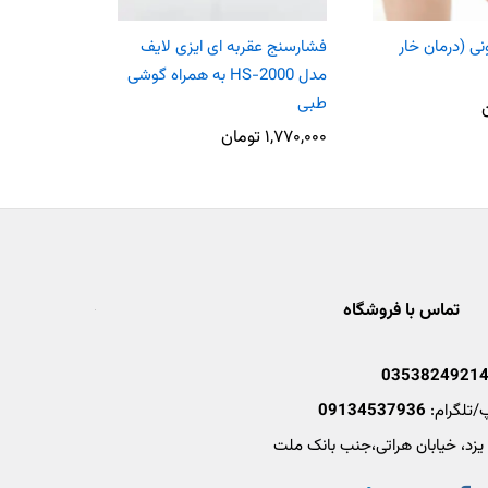
ی (درمان خار
فشارسنج عقربه ای ایزی لایف
مدل HS-2000 به همراه گوشی
(11inch
طبی
۸۸,۰۰۰
توم
۱,۷۷۰,۰۰۰
تومان
تماس با فروشگاه
0353824921
/تلگرام:
09134537936
 یزد، خیابان هراتی،جنب بانک ملت