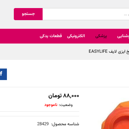
جستجو
شنایی
پزشکی
الکترونیکی
قطعات یدکی
زی لایف EASYLIFE
۸۸,۰۰۰
تومان
وضعیت:
ناموجود
شناسه محصول:
28429