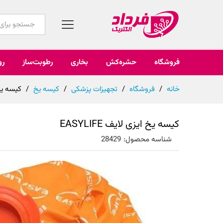
همه محصولات
فروشگاه
حشره‌کش
بخاری
رطوبت‌ساز
رو
خانه
/
فروشگاه
/
تجهیزات پزشکی
/
کیسه یخ
/
کیسه یخ ای
کیسه یخ ایزی لایف EASYLIFE
شناسه محصول:
28429