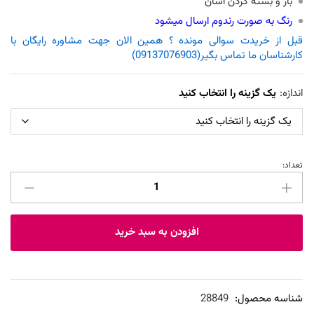
باز و بسته کردن آسان
رنگ به صورت رندوم ارسال میشود
قبل از خریدت سوالی مونده ؟ همین الان جهت مشاوره رایگان با
کارشناسان ما تماس بگیر(09137076903)
اندازه:
یک گزینه را انتخاب کنید
تعداد:
کفش
زیر
گچ
LOFRA
افزودن به سبد خرید
با
سایز
بندی
عدد
شناسه محصول:
28849