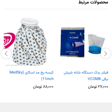
محصولات مرتبط
فیلتر یدک دستگاه شانه شپش
کیسه یخ مد اسکای (MedSky
برقی VCOMB
(11inch
۲۷,۰۰۰
تومان
۸۸,۰۰۰
تومان