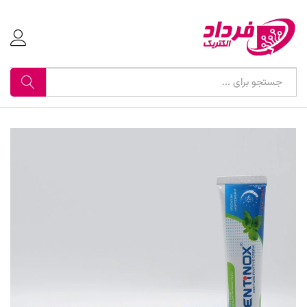
جستجو