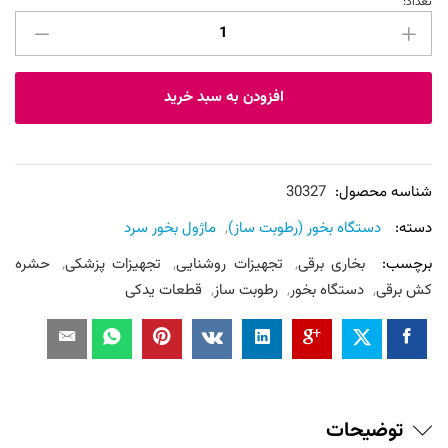
تعداد:
پکیج
بخار
سرد
صنعتی
افزودن به سبد خرید
(3
ماژوله
بخور
سرد)
شناسه محصول:
30327
همراه
دسته:
دستگاه بخور (رطوبت ساز)
,
ماژول بخور سرد
با
برچسب:
بخاری برقی
,
تجهیزات روشنایی
,
تجهیزات پزشکی
,
حشره
تصفیه
کش برقی
,
دستگاه بخور
,
رطوبت ساز
,
قطعات یدکی
اب
عدد
توضیحات