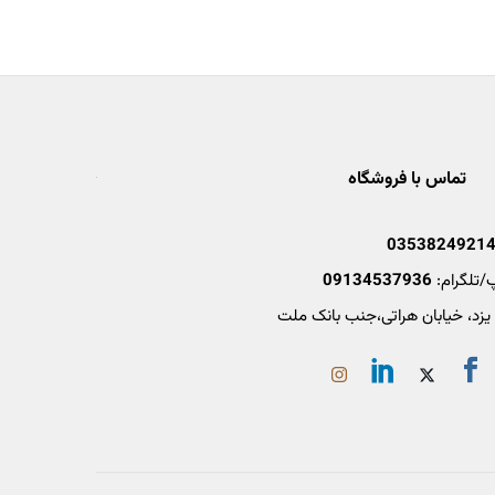
تماس با فروشگاه
0353824921
/تلگرام:
09134537936
 یزد، خیابان هراتی،جنب بانک ملت