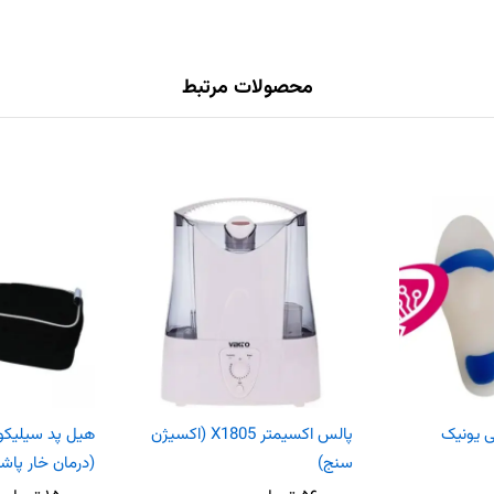
محصولات مرتبط
 یونیک
پالس اکسیمتر X1805 (اکسیژن
هیل پد سیلیکون
سنج)
(درمان خار پاشن