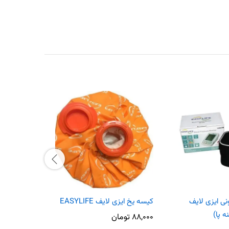
ی ایزی لایف
کیسه یخ ایزی لایف EASYLIFE
پک سرد و گرم
ه پا)
۸۸,۰۰۰
تومان
۲۶,۰۰۰
توما