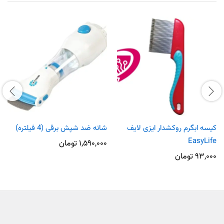
کیسه ابگرم روکشدار ایزی لایف
شانه ضد شپش برقی (4 فیلتره)
EasyLife
۱,۵۹۰,۰۰۰
تومان
۹۳,۰۰۰
تومان