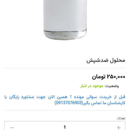
محلول ضدشپش
۲۵۰,۰۰۰
تومان
وضعیت:
موجود در انبار
قبل از خریدت سوالی مونده ؟ همین الان جهت مشاوره رایگان با
کارشناسان ما تماس بگیر(09137076903)
تعداد:
محلول
ضدشپش