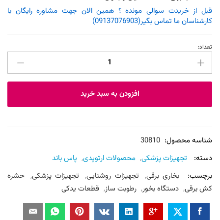
قبل از خریدت سوالی مونده ؟ همین الان جهت مشاوره رایگان با
کارشناسان ما تماس بگیر(09137076903)
تعداد:
محافظ
باند
گچی
و
افزودن به سبد خرید
پانسمان
پاس
باند
مدل
شناسه محصول:
30810
پا
دسته:
تجهیزات پزشکی
,
محصولات ارتوپدی
,
پاس باند
تا
برچسب:
بخاری برقی
,
تجهیزات روشنایی
,
تجهیزات پزشکی
,
حشره
بالای
کش برقی
,
دستگاه بخور
,
رطوبت ساز
,
قطعات یدکی
ران
j
عدد