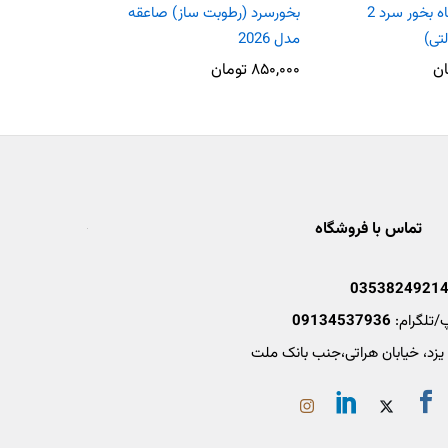
برد کامل دستگاه بخور سرد 2
بخورسرد (رطوبت ساز) صاعقه
مدل 2026
(آبی) Saegha Humidifier 6630
ان
۸۵۰,۰۰۰
تومان
۳,۷۴۰,۰۰۰
تماس با فروشگاه
0353824921
/تلگرام:
09134537936
 یزد، خیابان هراتی،جنب بانک ملت