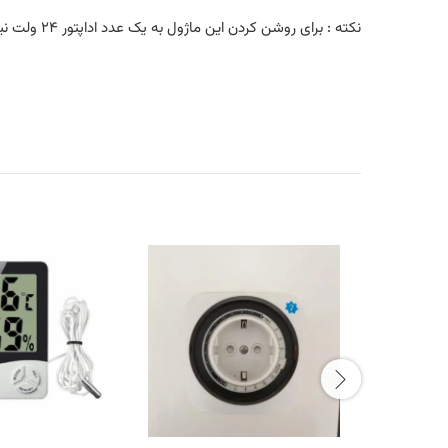
نکته : برای روشن کردن این ماژول به یک عدد اداپتور ۲۴ ولت نیاز است و حداقل امپر اداپتور برای یک ماژول باید ۱ امپر باشد.