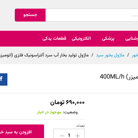
جستجو
شنایی
پزشکی
الکترونیکی
قطعات یدکی
ور
/
ماژول بخور سرد
/
ماژول تولید بخار آب سرد آلتراسونیک فلزی (اتومیزر) 0ML/h
400ML/
۶۹۰,۰۰۰
تومان
وضعیت:
موجود در انبار
تعداد:
ماژول
افزودن به سبد خر
تولید