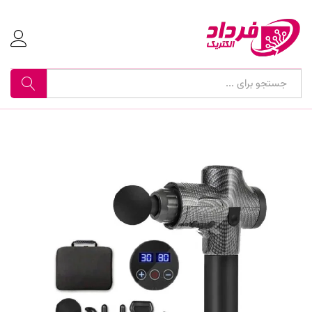
جستجو