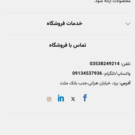
محصولات ارائه شود.
خدمات فروشگاه
تماس با فروشگاه
تلفن:
03538249214
واتساپ/تلگرام:
09134537936
آدرس
: یزد، خیابان هراتی،جنب بانک ملت