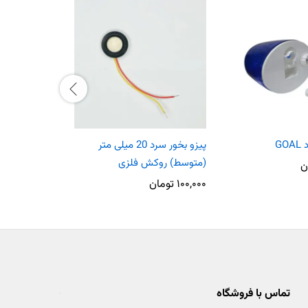
G
پیزو بخور سرد 20 میلی متر
منبع تغذیه 34 و 12 ول
(متوسط) روکش فلزی
ن
۴۹۰,۰۰۰
تو
۱۰۰,۰۰۰
تومان
تماس با فروشگاه