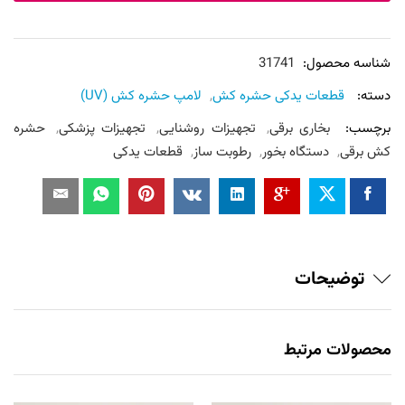
جذب
حشره(لامپ
حشره
شناسه محصول:
31741
کش
دسته:
قطعات یدکی حشره کش
,
لامپ حشره کش (UV)
9
برچسب:
بخاری برقی
,
تجهیزات روشنایی
,
تجهیزات پزشکی
,
حشره
وات)
کش برقی
,
دستگاه بخور
,
رطوبت ساز
,
قطعات یدکی
عدد
توضیحات
محصولات مرتبط