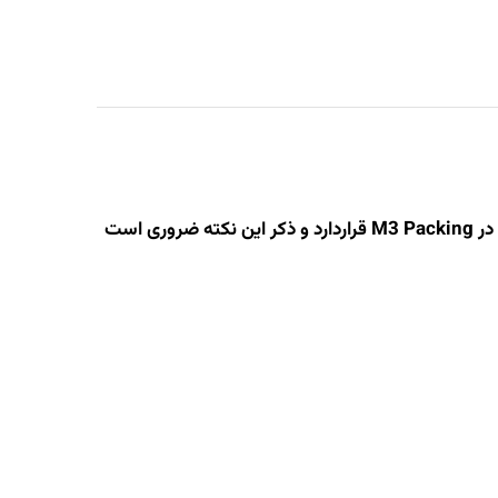
1 . تغییر کاف از مدل Medium Cuff 22 – 32 سانتیمتر به Easy Cuff 22 – 42 سانتیمتر (Easy Cuff همان کاف است که در M3 Packing قراردارد و ذکر این نکته ضروری است