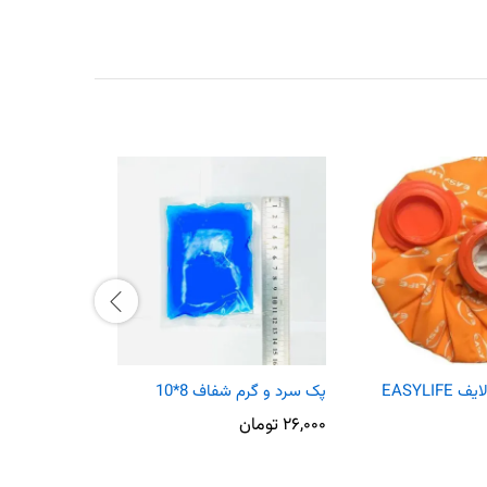
EASYLI
پک سرد و گرم شفاف 8*10
عددی
۲۶,۰۰۰
تومان
۹۱,۰۰۰
توما