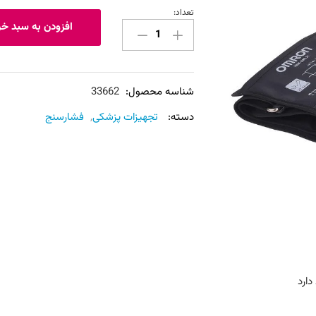
تعداد:
فشارسنج
افزودن به سبد خر
امرن
دیجیتال
M2
-
شناسه محصول:
33662
plus
دسته:
تجهیزات پزشکی
,
فشارسنج
OMRON
عدد
دارد