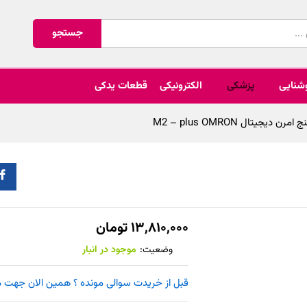
جستجو
شنایی
پزشکی
الکترونیکی
قطعات یدکی
ن دیجیتال M2 – plus OMRON
۱۳,۸۱۰,۰۰۰
تومان
وضعیت:
موجود در انبار
قبل از خریدت سوالی مونده ؟ همین الان جهت مشاوره را