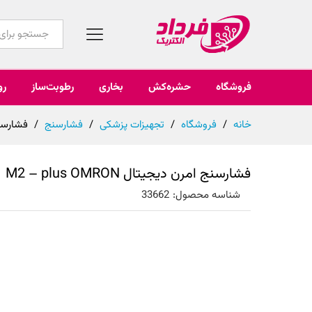
همه محصولات
فروشگاه
حشره‌کش
بخاری
رطوبت‌ساز
رو
خانه
/
فروشگاه
/
تجهیزات پزشکی
/
فشارسنج
/
فشارسنج امر
فشارسنج امرن دیجیتال M2 – plus OMRON
شناسه محصول:
33662