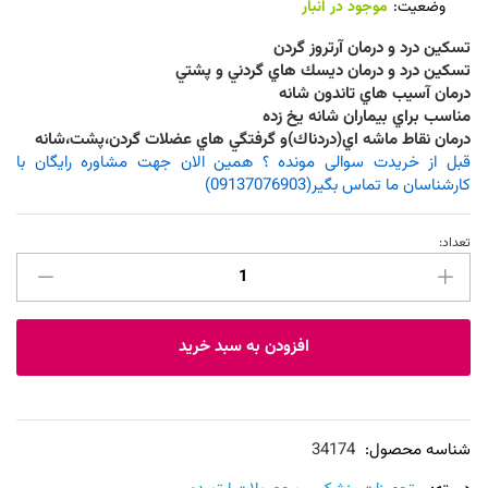
وضعیت:
موجود در انبار
تسكين درد و درمان آرتروز گردن
تسكين درد و درمان ديسك هاي گردني و پشتي
درمان آسيب هاي تاندون شانه
مناسب براي بيماران شانه يخ زده
درمان نقاط ماشه اي(دردناك)و گرفتگي هاي عضلات گردن،پشت،شانه
قبل از خریدت سوالی مونده ؟ همین الان جهت مشاوره رایگان با
کارشناسان ما تماس بگیر(09137076903)
تعداد:
شانه
بند
طبی
پنت
افزودن به سبد خرید
عدد
شناسه محصول:
34174