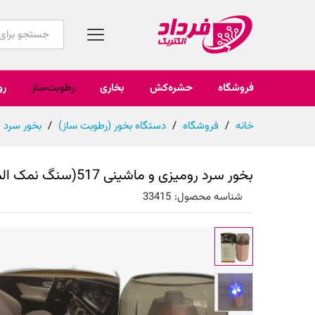
همه محصولات
فروشگاه
حشره‌کش
بخاری
رطوبت‌ساز
رو
خانه
/
فروشگاه
/
دستگاه بخور (رطوبت ساز)
/
بخور سرد
بخور سرد رومیزی و ماشینی 517(سنگ نمک الماسی) diamond salt lamp
شناسه محصول:
33415