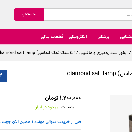
جستجو
شنایی
پزشکی
الکترونیکی
قطعات یدکی
/
بخور سرد رومیزی و ماشینی 517(سنگ نمک الماسی) diamond salt lamp
۱,۲۰۰,۰۰۰
تومان
وضعیت:
موجود در انبار
قبل از خریدت سوالی مونده ؟ همین الان جهت مشاوره را