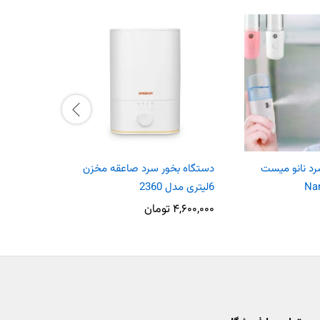
رد نانو میست
دستگاه بخور سرد صاعقه مخزن
دستگاه بخور
6لیتری مدل 2360
BEURER مدل LB88
۴,۶۰۰,۰۰۰
تومان
۱۲,۵۰۰,۰۰۰