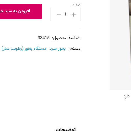
تعداد:
بخور
افزودن به سبد خر
سرد
رومیزی
و
ماشینی
شناسه محصول:
33415
517(سنگ
دسته:
بخور سرد
,
دستگاه بخور (رطوبت ساز)
نمک
الماسی)
diamond
salt
lamp
عدد
دارد
توضیحات