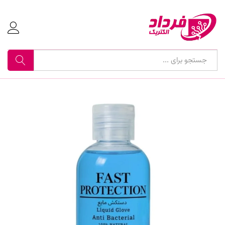
جستجو