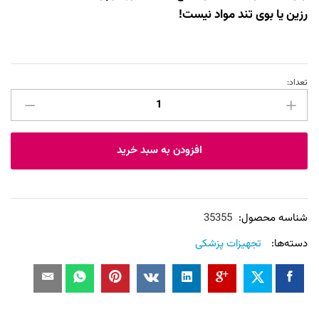
رزین یا بوی تند مواد نیست!
تعداد:
دستکش
مایع
فست
پروتکشن
افزودن به سبد خرید
مدل
Invisible
حجم
30
شناسه محصول:
35355
میلی‌لیتر
دسته‌ها:
تجهیزات پزشکی
عدد