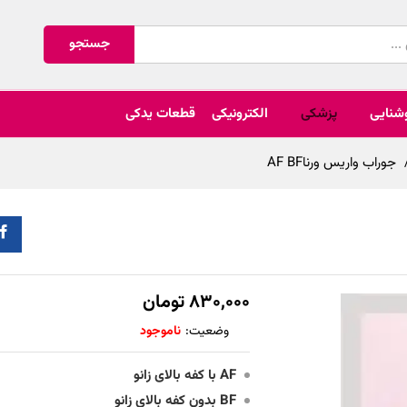
جستجو
شنایی
پزشکی
الکترونیکی
قطعات یدکی
جوراب واریس ورناAF BF
۸۳۰,۰۰۰
تومان
وضعیت:
ناموجود
AF با کفه بالای زانو
BF بدون کفه بالای زانو