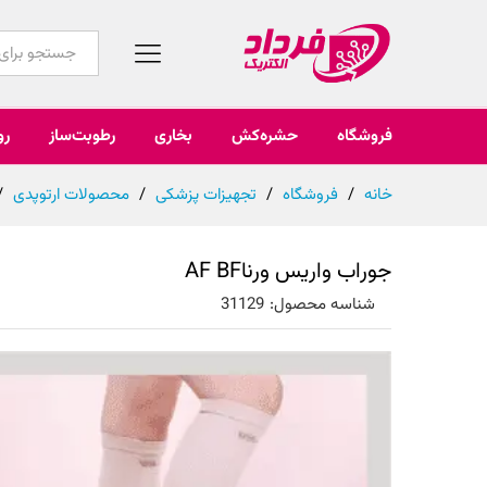
همه محصولات
فروشگاه
حشره‌کش
بخاری
رطوبت‌ساز
رو
خانه
/
فروشگاه
/
تجهیزات پزشکی
/
محصولات ارتوپدی
/
جوراب واریس ورناAF BF
شناسه محصول:
31129