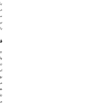
یک
در
سم
بر
با
فو
جو
وا
تن
اس
به
می
ها
تق
می