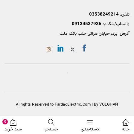
تلفن:
03538249214
واتساپ/تلگرام:
09134537936
آدرس
: یزد، خیابان هراتی،جنب بانک ملت
Allrights Reserved to FardadElectric.Com | By VOLGHAN
0
خانه
دسته‌بندی
جستجو
سبد خرید