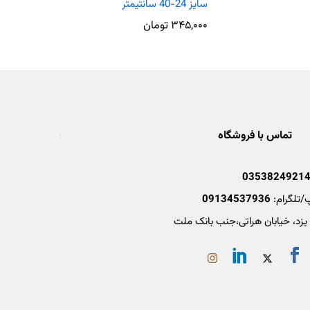
سایز 24-40 سانتیمتر
سنج)
۳۴۵,۰۰۰
تومان
۵۶۰,۰۰۰
تو
تماس با فروشگاه
0353824921
/تلگرام:
09134537936
 یزد، خیابان هراتی،جنب بانک ملت