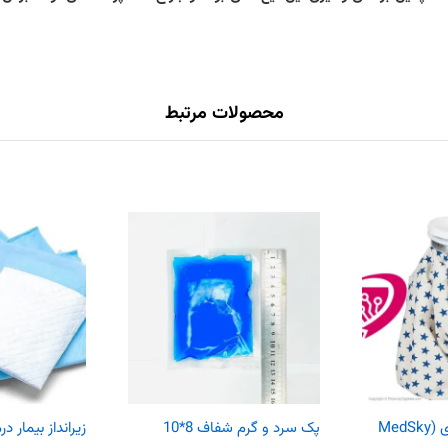
محصولات مرتبط
کیسه یخ مد اسکای (MedSky
پک سرد و گرم شفاف 8*10