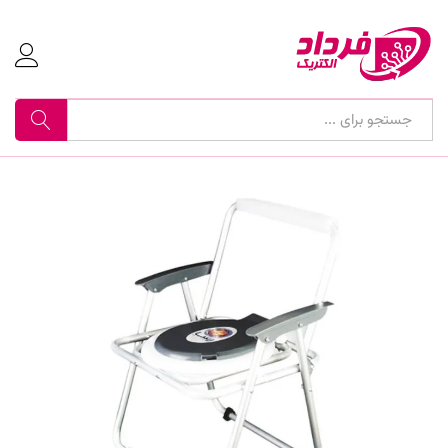
جستجو