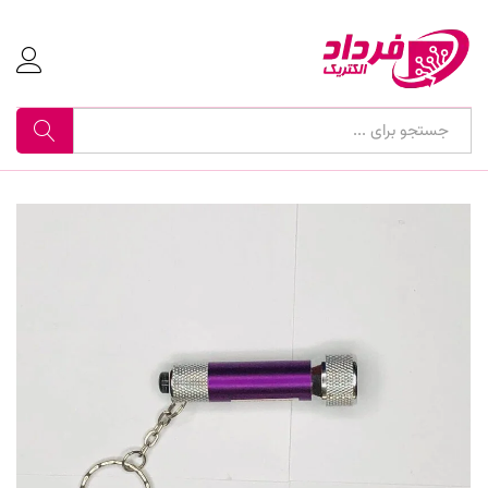
جستجو