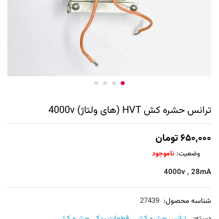
ترانس حشره کش HVT (های ولتاژ) 4000v
۶۵۰,۰۰۰
تومان
وضعیت:
ناموجود
4000v , 28mA
شناسه محصول:
27439
دسته:
ترانس حشره کش
,
قطعات یدکی حشره کش