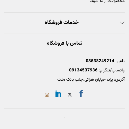
محصولات ارائه شود.
خدمات فروشگاه
تماس با فروشگاه
تلفن:
03538249214
واتساپ/تلگرام:
09134537936
آدرس
: یزد، خیابان هراتی،جنب بانک ملت