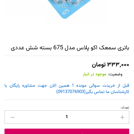
باتری سمعک اکو پلاس مدل 675 بسته شش عددی
۳۳۳,۰۰۰
تومان
وضعیت:
موجود در انبار
قبل از خریدت سوالی مونده ؟ همین الان جهت مشاوره رایگان با
کارشناسان ما تماس بگیر(09137076903)
تعداد:
باتری
سمعک
اکو
پلاس