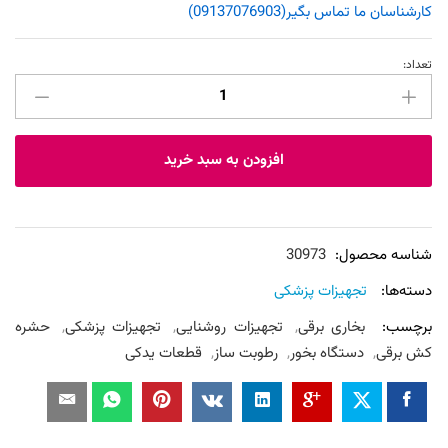
کارشناسان ما تماس بگیر(09137076903)
تعداد:
اسپری
گرم
پرودوفیکس
عدد
افزودن به سبد خرید
شناسه محصول:
30973
دسته‌ها:
تجهیزات پزشکی
برچسب:
بخاری برقی
,
تجهیزات روشنایی
,
تجهیزات پزشکی
,
حشره
کش برقی
,
دستگاه بخور
,
رطوبت ساز
,
قطعات یدکی