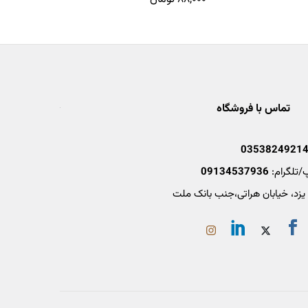
تماس با فروشگاه
0353824921
/تلگرام:
09134537936
 یزد، خیابان هراتی،جنب بانک ملت