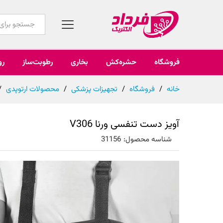
همه محصولات
فروشگاه
حشره‌کش
بخاری
رطوبت‌ساز
رو
خانه
/
فروشگاه
/
تجهیزات پزشکی
/
محصولات ارتوپدی
/
آویز دست تنفسی ورنا V306
شناسه محصول:
31156