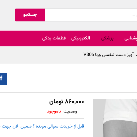
جستجو
شنایی
پزشکی
الکترونیکی
قطعات یدکی
آویز دست تنفسی ورنا V306
۸۶۰,۰۰۰
تومان
وضعیت:
ناموجود
قبل از خریدت سوالی مونده ؟ همین الان جهت مشاوره را