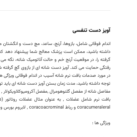
آویز دست تنفسی
اندام فوقانی شامل، بازوها، آرنج، ساعد، مچ دست و انگشتان می
داشته باشید، ممکن است پزشک معالج شما پیشنهاد دهد که جه
گرفته را، در موقعیت آرنج خم و حالت آناتومیک شانه، نگه می 
رفتگی حمایت می کند. آویز دست شانه ای از بازوی گچ گرفته 
در مورد صدمات بافت نرم شانه آسیب در اندام فوقانی ویژگی ها
توجه داشته باشید، مدت زمان بستن آویز دست شانه ای باید 
مفاصل شانه از مفصل گلنوهومرال ,مفصل آکرومیوکلاویکولار ,
coracumeraleral و رباط coracoacrominal , لابروم بورس و عصب شبکه بازویی است .مفصل شانه فعال ترین و پیچیده ترین مفصل است .
ویژگی ها :