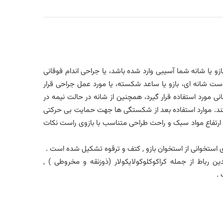
زو یا شانه شما آسیبی وارد شده باشد، یا جراحی اندام فوقانی
ت شانه ای، بازو یا ساعد شکسته، یا مورد عمل جراحی قرار
ی مورد استفاده قرار گیرد، همچنین از شانه در حالت نیمه در
کند. موارد استفاده بعد از شکستگی ها جهت حمایت بی حرکتی
م ارتفاع مواد سبک و راحت طراحی متناسب با بازوی راست نکات
ستخوانی از استخوان بازو , کتف و ترقوه تشکیل شده است .
عضلات , به عنوان مثال عضلات روتاتور (Teres Minor , Supras pina tus , Infraspinatus , Subscapularis) چندین رباط از جمله کراکوکلوکولایکولار (ذوزنقه و مخروطی ) ,