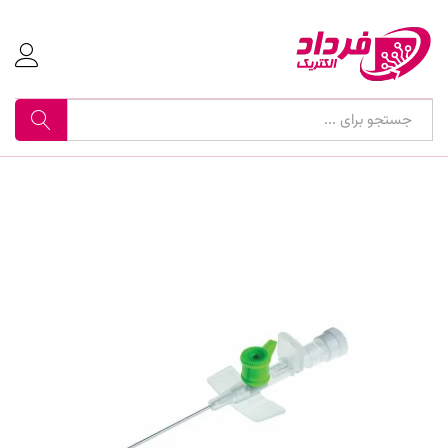
جستجو