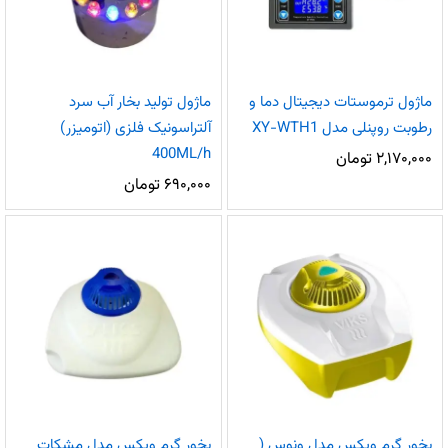
ماژول ترموستات دیجیتال دما و
ماژول تولید بخار آب سرد
رطوبت روپنلی مدل XY-WTH1
آلتراسونیک فلزی (اتومیزر)
400ML/h
۲,۱۷۰,۰۰۰
تومان
۶۹۰,۰۰۰
تومان
بخور گرم ویکس مدل ونوس (
بخور گرم ویکس مدل مشکات